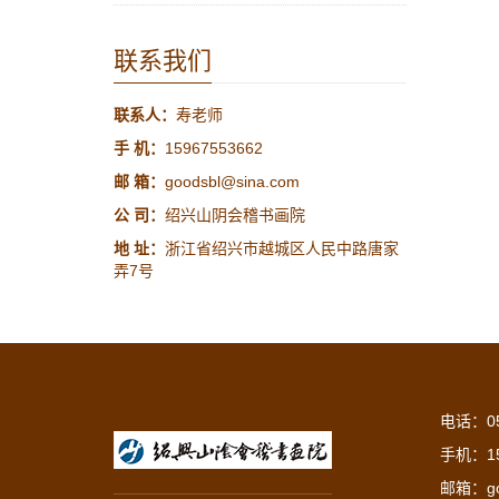
联系我们
联系人：
寿老师
手 机：
15967553662
邮 箱：
goodsbl@sina.com
公 司：
绍兴山阴会稽书画院
地 址：
浙江省绍兴市越城区人民中路唐家
弄7号
电话：05
手机：15
邮箱：goo