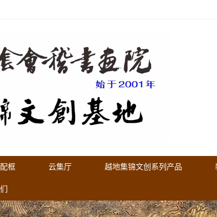
配框
云集厅
越地集锦文创系列产品
们